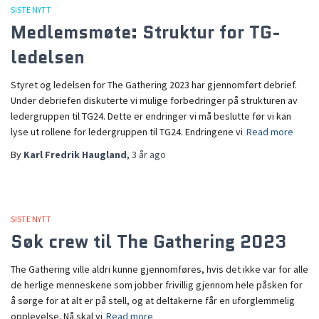
SISTE NYTT
Medlemsmøte: Struktur for TG-
ledelsen
Styret og ledelsen for The Gathering 2023 har gjennomført debrief.
Under debriefen diskuterte vi mulige forbedringer på strukturen av
ledergruppen til TG24. Dette er endringer vi må beslutte før vi kan
lyse ut rollene for ledergruppen til TG24. Endringene vi
Read more
By
Karl Fredrik Haugland
,
3 år
ago
SISTE NYTT
Søk crew til The Gathering 2023
The Gathering ville aldri kunne gjennomføres, hvis det ikke var for alle
de herlige menneskene som jobber frivillig gjennom hele påsken for
å sørge for at alt er på stell, og at deltakerne får en uforglemmelig
opplevelse. Nå skal vi
Read more