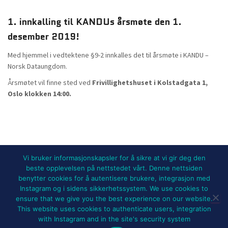
1. innkalling til KANDUs årsmøte den 1.
desember 2019!
Med hjemmel i vedtektene §9-2 innkalles det til årsmøte i KANDU –
Norsk Dataungdom.
Årsmøtet vil finne sted ved
Frivillighetshuset i Kolstadgata 1,
Oslo klokken 14:00.
Vi bruker informasjonskapsler for å sikre at vi gir deg den
beste opplevelsen på nettstedet vårt. Denne nettsiden
benytter cookies for å autentisere brukere, integrasjon med
NYHETER
BLI MEDLEM!
UTSTYRSLEIE
Instagram og i sidens sikkerhetssystem. We use cookies to
ensure that we give you the best experience on our website.
ARRANGEMENTER OG PROSJEKTER
FOR MEDLEMMER
OM KANDU
This website uses cookies to authenticate users, integration
with Instagram and in the site's security system
Hestia | Developed by
ThemeIsle