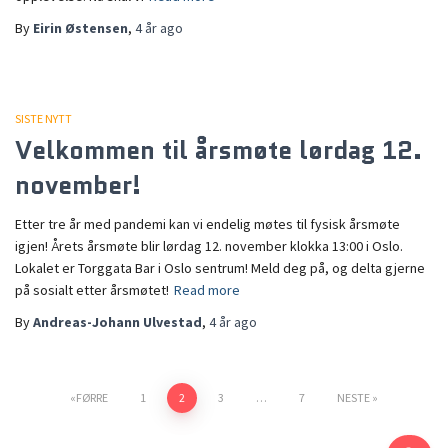
By
Eirin Østensen
,
4 år
ago
SISTE NYTT
Velkommen til årsmøte lørdag 12.
november!
Etter tre år med pandemi kan vi endelig møtes til fysisk årsmøte
igjen! Årets årsmøte blir lørdag 12. november klokka 13:00 i Oslo.
Lokalet er Torggata Bar i Oslo sentrum! Meld deg på, og delta gjerne
på sosialt etter årsmøtet!
Read more
By
Andreas-Johann Ulvestad
,
4 år
ago
FØRRE
1
2
3
…
7
NESTE