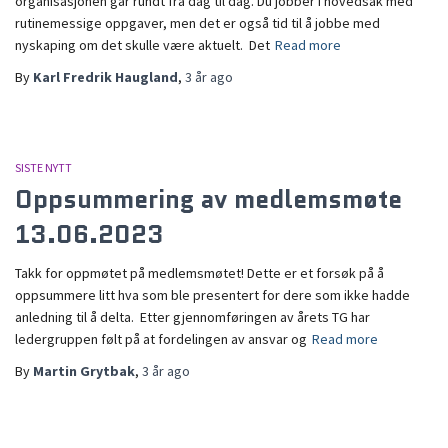
organisasjonen går rundt fra dag til dag. Du jobber i hovedsak med
rutinemessige oppgaver, men det er også tid til å jobbe med
nyskaping om det skulle være aktuelt. Det
Read more
By
Karl Fredrik Haugland
,
3 år
ago
SISTE NYTT
Oppsummering av medlemsmøte
13.06.2023
Takk for oppmøtet på medlemsmøtet! Dette er et forsøk på å
oppsummere litt hva som ble presentert for dere som ikke hadde
anledning til å delta. Etter gjennomføringen av årets TG har
ledergruppen følt på at fordelingen av ansvar og
Read more
By
Martin Grytbak
,
3 år
ago