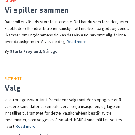
GENERELT
Vi spiller sammen
Dataspill er vår tids største interesse. Det har du som forelder, lærer,
klubbleder eller idrettstrener kanskje fått merke – på godt og vondt.
I kampen om ungdommens tid kan det virke uoverkommelig å vinne
over dataskjermen. Vi vil vise deg
Read more
By
Sturla Frøyland
,
9 år
ago
SISTE NYTT
Valg
Vil du bringe KANDU inn i fremtiden? Valgkomitéens oppgave er å
vurdere kandidater til sentrale verv i organisasjonen, og lage en
innstilling til årsmøtet for dette. Valgkomitéen består av tre
medlemmer, som velges av årsmøtet. KANDU sine mål fastsettes
hvert
Read more