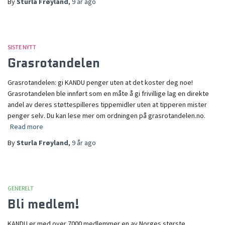
By
Sturla Frøyland
,
9 år
ago
SISTE NYTT
Grasrotandelen
Grasrotandelen: gi KANDU penger uten at det koster deg noe!
Grasrotandelen ble innført som en måte å gi frivillige lag en direkte
andel av deres støttespilleres tippemidler uten at tipperen mister
penger selv. Du kan lese mer om ordningen på grasrotandelen.no.
Read more
By
Sturla Frøyland
,
9 år
ago
GENERELT
Bli medlem!
KANDU er med over 7000 medlemmer en av Norges største