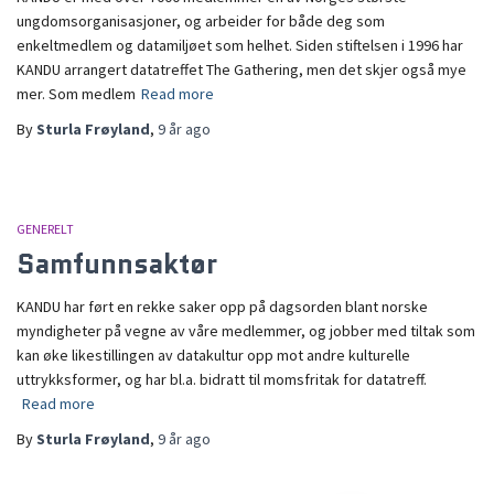
ungdomsorganisasjoner, og arbeider for både deg som
enkeltmedlem og datamiljøet som helhet. Siden stiftelsen i 1996 har
KANDU arrangert datatreffet The Gathering, men det skjer også mye
mer. Som medlem
Read more
By
Sturla Frøyland
,
9 år
ago
GENERELT
Samfunnsaktør
KANDU har ført en rekke saker opp på dagsorden blant norske
myndigheter på vegne av våre medlemmer, og jobber med tiltak som
kan øke likestillingen av datakultur opp mot andre kulturelle
uttrykksformer, og har bl.a. bidratt til momsfritak for datatreff.
Read more
By
Sturla Frøyland
,
9 år
ago