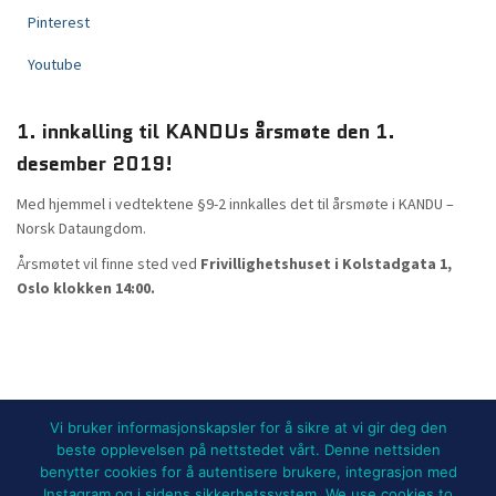
Pinterest
Youtube
1. innkalling til KANDUs årsmøte den 1.
desember 2019!
Med hjemmel i vedtektene §9-2 innkalles det til årsmøte i KANDU –
Norsk Dataungdom.
Årsmøtet vil finne sted ved
Frivillighetshuset i Kolstadgata 1,
Oslo klokken 14:00.
Vi bruker informasjonskapsler for å sikre at vi gir deg den
beste opplevelsen på nettstedet vårt. Denne nettsiden
benytter cookies for å autentisere brukere, integrasjon med
NYHETER
BLI MEDLEM!
UTSTYRSLEIE
Instagram og i sidens sikkerhetssystem. We use cookies to