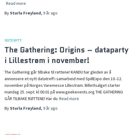
Read more
By
Sturla Frøyland
,
9 år
ago
SISTE NYTT
The Gathering: Origins – dataparty
i Lillestrøm i november!
The Gathering går tilbake til røttene! KANDU har gleden av å
annonsere et nytt datatreff i samarbeid med SpillExpo den 10.-12.
november på Norges Varemesse Lillestrøm. Billettsalget starter
mandag 25. sept. kl 00.01 på www.geekevents.org THE GATHERING
GÅR TILBAKE RØTTENE! Har du
Read more
By
Sturla Frøyland
,
9 år
ago