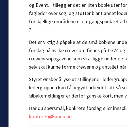
og Event. I tillegg er det en liten boble uten
fagleder over seg, og støtter blant annet le
forskjellige områdene er i utgangspunktet arbeid
?
Det er viktig å påpeke at de små boblene unde
forslag på hvilke crew som finnes på TG24 og 
crewene/oppgavene som skal ligge under de f
selv skal kunne forme crewene og antallet når
Styret ønsker å lyse ut stillingene i ledergru
ledergruppen kan få begynt arbeidet sitt så s
tilbakemeldinger er derfor ganske kort, men vi 
Har du spørsmål, konkrete forslag eller innspill
kontoret@kandu.no
.