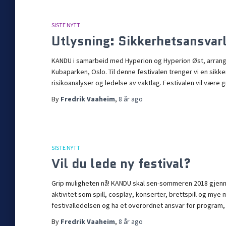
SISTE NYTT
Utlysning: Sikkerhetsansvarl
KANDU i samarbeid med Hyperion og Hyperion Øst, arranger
Kubaparken, Oslo. Til denne festivalen trenger vi en sikk
risikoanalyser og ledelse av vaktlag. Festivalen vil være 
By
Fredrik Vaaheim
,
8 år
ago
SISTE NYTT
Vil du lede ny festival?
Grip muligheten nå! KANDU skal sen-sommeren 2018 gjenno
aktivitet som spill, cosplay, konserter, brettspill og mye 
festivalledelsen og ha et overordnet ansvar for program, 
By
Fredrik Vaaheim
,
8 år
ago