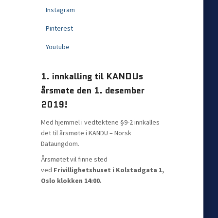
Instagram
Pinterest
Youtube
1. innkalling til KANDUs
årsmøte den 1. desember
2019!
Med hjemmel i vedtektene §9-2 innkalles
det til årsmøte i KANDU – Norsk
Dataungdom.
Årsmøtet vil finne sted
ved
Frivillighetshuset i Kolstadgata 1,
Oslo klokken 14:00.