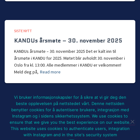
SISTE NYTT
KANDUs årsmøte – 30. november 2025
KANDUs årsmøte – 30. november 2025 Det er kalt inn til
årsmøte i KANDU for 2025. Møtet blir avholdt 30. november i
Oslo fra kl. 13:00. Alle medlemmer i KANDU er velkommen!
Meld deg på,
Read more
Vi bruker informasjonskapsler for å sikre at vi gir deg den
beste opplevelsen på nettstedet vårt. Denne nettsiden
benytter cookies for å autentisere brukere, integrasjon med
NYHETER
BLI MEDLEM!
UTSTYRSLEIE
Instagram og i sidens sikkerhetssystem. We use cookies to
ensure that we give you the best experience on our website.
ARRANGEMENTER OG PROSJEKTER
FOR MEDLEMMER
OM KANDU
This website uses cookies to authenticate users, integration
with Instagram and in the site's security system
Hestia | Developed by
ThemeIsle