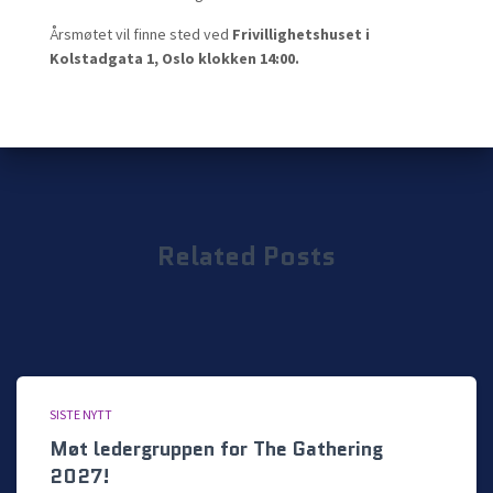
Årsmøtet vil finne sted ved
Frivillighetshuset i
Kolstadgata 1, Oslo klokken 14:00.
Related Posts
SISTE NYTT
Møt ledergruppen for The Gathering
2027!