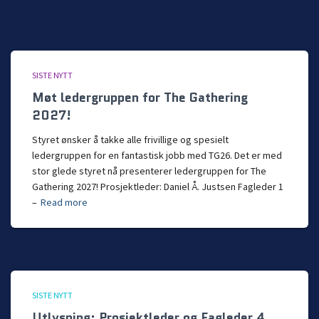
SISTE NYTT
Møt ledergruppen for The Gathering
2027!
Styret ønsker å takke alle frivillige og spesielt
ledergruppen for en fantastisk jobb med TG26. Det er med
stor glede styret nå presenterer ledergruppen for The
Gathering 2027! Prosjektleder: Daniel Å. Justsen Fagleder 1
–
Read more
SISTE NYTT
Utlysning: Prosjektleder og Fagleder 4