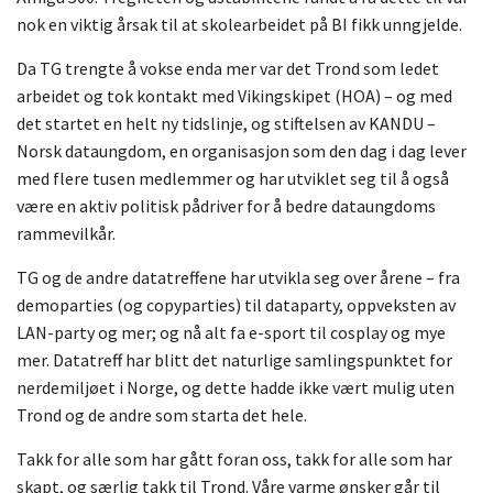
nok en viktig årsak til at skolearbeidet på BI fikk unngjelde.
Da TG trengte å vokse enda mer var det Trond som ledet
arbeidet og tok kontakt med Vikingskipet (HOA) – og med
det startet en helt ny tidslinje, og stiftelsen av KANDU –
Norsk dataungdom, en organisasjon som den dag i dag lever
med flere tusen medlemmer og har utviklet seg til å også
være en aktiv politisk pådriver for å bedre dataungdoms
rammevilkår.
TG og de andre datatreffene har utvikla seg over årene – fra
demoparties (og copyparties) til dataparty, oppveksten av
LAN-party og mer; og nå alt fa e-sport til cosplay og mye
mer. Datatreff har blitt det naturlige samlingspunktet for
nerdemiljøet i Norge, og dette hadde ikke vært mulig uten
Trond og de andre som starta det hele.
Takk for alle som har gått foran oss, takk for alle som har
skapt, og særlig takk til Trond. Våre varme ønsker går til