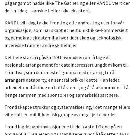
pågangsmot hadde ikke The Gathering eller KANDU vært der
det er i dag – kanskje heller ikke eksistert.
KANDU vil i dag takke Trond og alle andres i og utenfor vår
organisasjon, som har skapt et helt unikt ikke-kommersielt
og demokratisk datamiljø hvor lidenskap og teknologisk
interesse trumfer andre skillelinjer
Det hele starta i påska 1991 hvor ideen om å lage et
nasjonalt arrangement for datainteressert ungdom kom til.
Trond var, som den eneste i gruppa med erfaring fra å
arrangere dataparty, en sentral brikke i dette. Han ledet
arbeidet med å finne en hall å være i, og å få økonomien til å
henge sammen med sponsorer og samarbeidspartnere.
Trond skapte struktur og systematisering, i det mange ellers
ville kalt en mildt kaotisk gruppe av engasjerte nerder.
Trond lagde papirinvitasjonene til de første TG’ene på en
Amiga 500. Tregheten og ustabilitene rundt å få dette til var