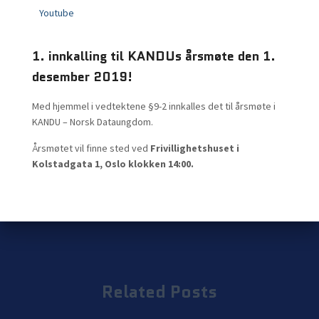
Youtube
1. innkalling til KANDUs årsmøte den 1.
desember 2019!
Med hjemmel i vedtektene §9-2 innkalles det til årsmøte i
KANDU – Norsk Dataungdom.
Årsmøtet vil finne sted ved
Frivillighetshuset i
Kolstadgata 1, Oslo klokken 14:00.
Related Posts