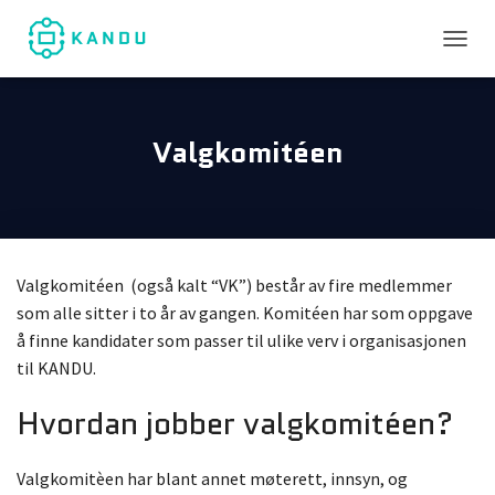
TOGGL
Valgkomitéen
Valgkomitéen (også kalt “VK”) består av fire medlemmer
som alle sitter i to år av gangen. Komitéen har som oppgave
å finne kandidater som passer til ulike verv i organisasjonen
til KANDU.
Hvordan jobber valgkomitéen?
Valgkomitèen har blant annet møterett, innsyn, og