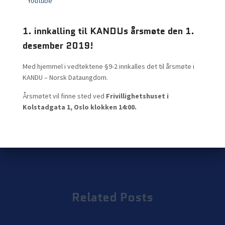
Youtube
1. innkalling til KANDUs årsmøte den 1.
desember 2019!
Med hjemmel i vedtektene §9-2 innkalles det til årsmøte i
KANDU – Norsk Dataungdom.
Årsmøtet vil finne sted ved
Frivillighetshuset i
Kolstadgata 1, Oslo klokken 14:00.
Related Posts