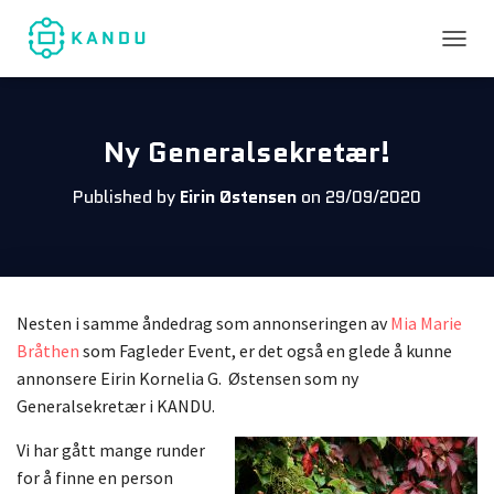
TOGGL
Ny Generalsekretær!
Published by
Eirin Østensen
on
29/09/2020
Nesten i samme åndedrag som annonseringen av
Mia Marie
Bråthen
som Fagleder Event, er det også en glede å kunne
annonsere Eirin Kornelia G. Østensen
som ny
Generalsekretær i KANDU.
Vi har gått mange runder
for å finne en person